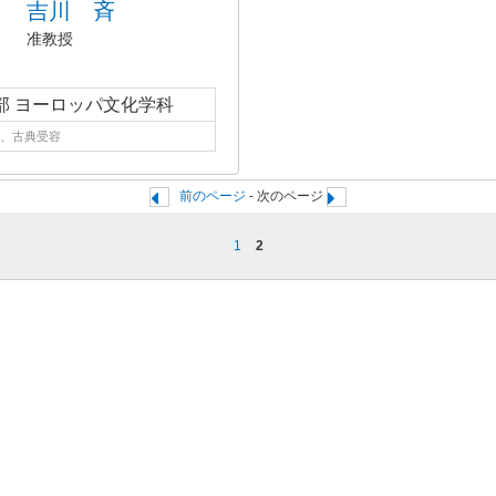
吉川 斉
准教授
部 ヨーロッパ文化学科
、古典受容
前のページ
- 次のページ
1
2