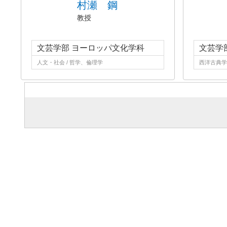
村瀬 鋼
教授
文芸学部 ヨーロッパ文化学科
文芸学
人文・社会 / 哲学、倫理学
西洋古典学